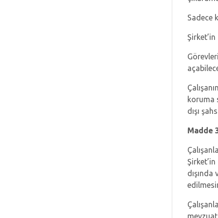
Sadece ke
Şirket’in 
Görevler
açabilec
Çalışanı
koruma s
dışı şahs
Madde 3.
Çalışanla
Şirket’in
dışında 
edilmesin
Çalışanla
mevzuat, 