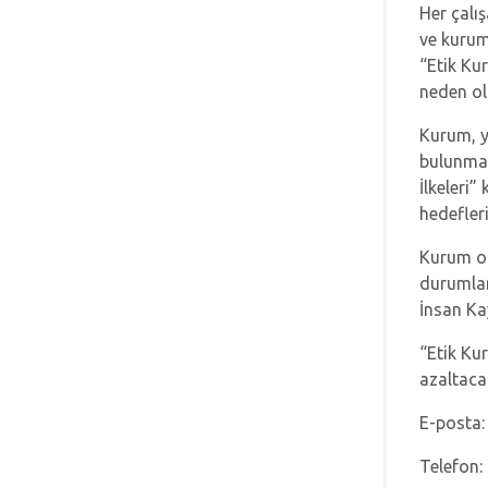
Her çalı
ve kurum
“Etik Kur
neden ol
Kurum, y
bulunmala
İlkeleri”
hedefler
Kurum ol
durumlard
İnsan Kay
“Etik Kur
azaltacak
E-posta:
Telefon: