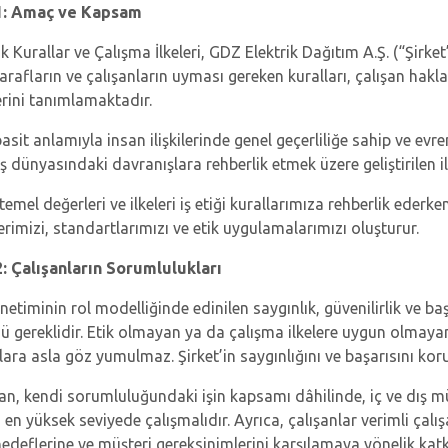
: Amaç ve Kapsam
ik Kurallar ve Çalışma İlkeleri, GDZ Elektrik Dağıtım A.Ş. (“Şirke
rafların ve çalışanların uyması gereken kuralları, çalışan haklar
erini tanımlamaktadır.
basit anlamıyla insan ilişkilerinde genel geçerliliğe sahip ve evr
 iş dünyasındaki davranışlara rehberlik etmek üzere geliştirilen
 temel değerleri ve ilkeleri iş etiği kurallarımıza rehberlik ederke
erimizi, standartlarımızı ve etik uygulamalarımızı oluşturur.
: Çalışanların Sorumlulukları
netiminin rol modelliğinde edinilen saygınlık, güvenilirlik ve ba
ü gereklidir. Etik olmayan ya da çalışma ilkelere uygun olmaya
lara asla göz yumulmaz. Şirket’in saygınlığını ve başarısını kor
an, kendi sorumluluğundaki işin kapsamı dâhilinde, iç ve dış müş
en yüksek seviyede çalışmalıdır. Ayrıca, çalışanlar verimli çal
hedeflerine ve müşteri gereksinimlerini karşılamaya yönelik katk