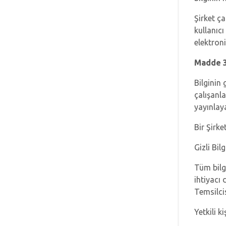
Şirket ça
kullanıcı
elektron
Madde 3
Bilginin 
çalışanl
yayınlay
Bir Şirk
Gizli Bil
Tüm bilgi
ihtiyacı
Temsilci
Yetkili k