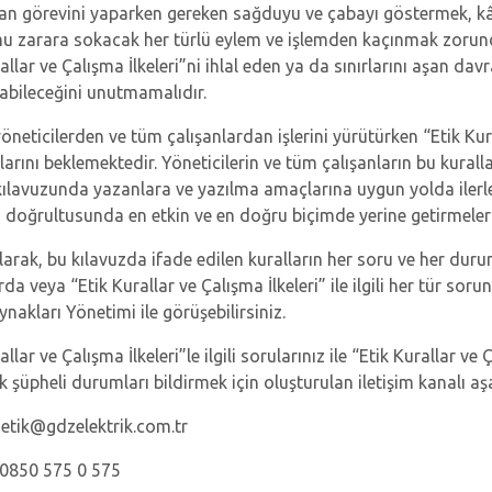
şan görevini yaparken gereken sağduyu ve çabayı göstermek, kârl
u zarara sokacak her türlü eylem ve işlemden kaçınmak zorund
allar ve Çalışma İlkeleri”ni ihlal eden ya da sınırlarını aşan da
abileceğini unutmamalıdır.
öneticilerden ve tüm çalışanlardan işlerini yürütürken “Etik Kur
rını beklemektedir. Yöneticilerin ve tüm çalışanların bu kuralla
 kılavuzunda yazanlara ve yazılma amaçlarına uygun yolda ilerled
i doğrultusunda en etkin ve en doğru biçimde yerine getirmeler
arak, bu kılavuzda ifade edilen kuralların her soru ve her dur
a veya “Etik Kurallar ve Çalışma İlkeleri” ile ilgili her tür sorun
nakları Yönetimi ile görüşebilirsiniz.
allar ve Çalışma İlkeleri”le ilgili sorularınız ile “Etik Kurallar ve
 şüpheli durumları bildirmek için oluşturulan iletişim kanalı aşa
 etik@gdzelektrik.com.tr
 0850 575 0 575