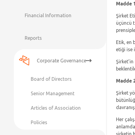
Madde 1
Financial Information
Şirket Et
üçüncü ta
prensipl
Reports
Etik, en 
etiği ise
Corporate Governance
Şirket’in
beklentil
Board of Directors
Madde 2
Şirket yö
Senior Management
bütünlüğ
davranış
Articles of Association
Her çalış
Policies
anlamda 
şirketin 