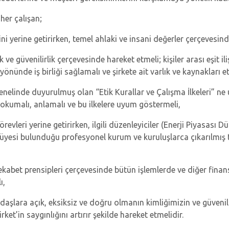
 her çalışan;
ni yerine getirirken, temel ahlaki ve insani değerler çerçevesin
 ve güvenilirlik çerçevesinde hareket etmeli; kişiler arası eşit il
önünde iş birliği sağlamalı ve şirkete ait varlık ve kaynakları et
nelinde duyurulmuş olan “Etik Kurallar ve Çalışma İlkeleri” ne
i okumalı, anlamalı ve bu ilkelere uyum göstermeli,
örevleri yerine getirirken, ilgili düzenleyiciler (Enerji Piyasası
n üyesi bulunduğu profesyonel kurum ve kuruluşlarca çıkarılmış 
ekabet prensipleri çerçevesinde bütün işlemlerde ve diğer finans
ı,
aşlara açık, eksiksiz ve doğru olmanın kimliğimizin ve güvenil
ket’in saygınlığını artırır şekilde hareket etmelidir.