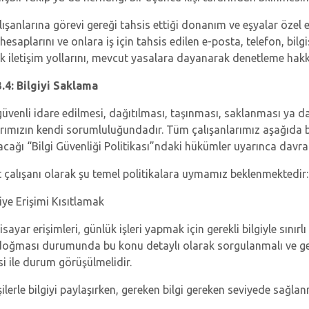
lışanlarına görevi gereği tahsis ettiği donanım ve eşyalar özel e
 hesaplarını ve onlara iş için tahsis edilen e-posta, telefon, bilg
ik iletişim yollarını, mevcut yasalara dayanarak denetleme hakkı
.4: Bilgiyi Saklama
güvenli idare edilmesi, dağıtılması, taşınması, saklanması ya da
arımızın kendi sorumluluğundadır. Tüm çalışanlarımız aşağıda b
acağı “Bilgi Güvenliği Politikası”ndaki hükümler uyarınca dav
et çalışanı olarak şu temel politikalara uymamız beklenmektedir:
giye Erişimi Kısıtlamak
sayar erişimleri, günlük işleri yapmak için gerekli bilgiyle sınırlı
 doğması durumunda bu konu detaylı olarak sorgulanmalı ve gerek
si ile durum görüşülmelidir.
işilerle bilgiyi paylaşırken, gereken bilgi gereken seviyede sağlan