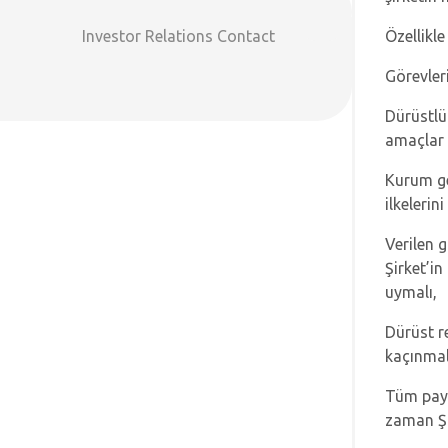
Investor Relations Contact
Özellikle
Görevleri
Dürüstlük
amaçlar y
Kurum ge
ilkelerin
Verilen g
Şirket’i
uymalı,
Dürüst r
kaçınmal
Tüm payd
zaman Şir