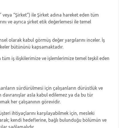
t” veya “Şirket”) ile Şirket adına hareket eden tüm
ını ve ayrıca şirket etik değerlemesi ile temel
ensel olarak kabul görmüş değer yargılarını inceler. İş
 ilkeler bütününü kapsamaktadır.
n tüm iş ilişkilerimize ve işlemlerimize temel teşkil eden
şarıların sürdürülmesi için çalışanların dürüstlük ve
n davranışlar asla kabul edilemez ya da bu tür
umak her çalışanının görevidir.
teri ihtiyaçlarını karşılayabilmek için, mesleki
ışarak; kendi hedeflerine, bağlı bulunduğu bölümün ve
ılar sağlamalıdır.