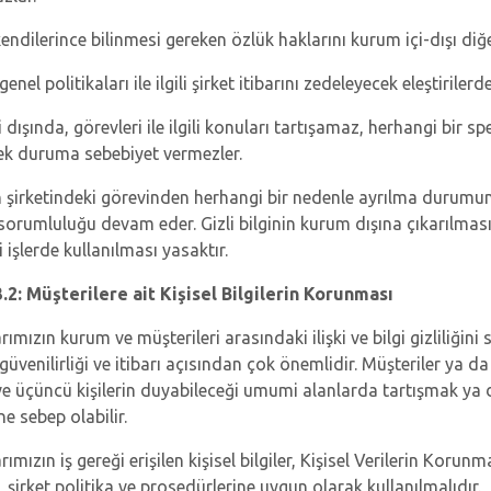
ndilerince bilinmesi gereken özlük haklarını kurum içi-dışı diğe
genel politikaları ile ilgili şirket itibarını zedeleyecek eleştirilerd
i dışında, görevleri ile ilgili konuları tartışamaz, herhangi bi
ek duruma sebebiyet vermezler.
n şirketindeki görevinden herhangi bir nedenle ayrılma durumunda
orumluluğu devam eder. Gizli bilginin kurum dışına çıkarılması, 
i işlerde kullanılması yasaktır.
2: Müşterilere ait Kişisel Bilgilerin Korunması
rımızın kurum ve müşterileri arasındaki ilişki ve bilgi gizliliğ
 güvenilirliği ve itibarı açısından çok önemlidir. Müşteriler ya da iş
ve üçüncü kişilerin duyabileceği umumi alanlarda tartışmak ya d
e sebep olabilir.
rımızın iş gereği erişilen kişisel bilgiler, Kişisel Verilerin K
şirket politika ve prosedürlerine uygun olarak kullanılmalıdır.