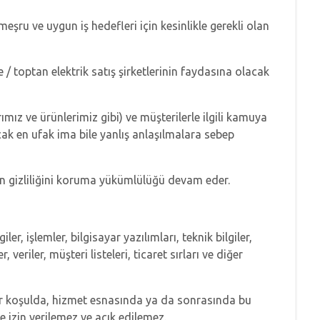
meşru ve uygun iş hedefleri için kesinlikle gerekli olan
e / toptan elektrik satış şirketlerinin faydasına olacak
rımız ve ürünlerimiz gibi) ve müşterilerle ilgili kamuya
cak en ufak ima bile yanlış anlaşılmalara sebep
in gizliliğini koruma yükümlülüğü devam eder.
er, işlemler, bilgisayar yazılımları, teknik bilgiler,
veriler, müşteri listeleri, ticaret sırları ve diğer
çbir koşulda, hizmet esnasında ya da sonrasında bu
e izin verilemez ve açık edilemez.