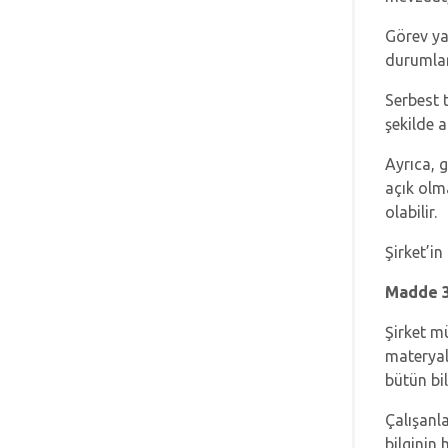
Görev ya 
durumlarl
Serbest t
şekilde a
Ayrıca, g
açık olm
olabilir.
Şirket’i
Madde 3.
Şirket mü
materyall
bütün bil
Çalışanl
bilginin 