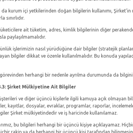
da kurum içi yetkilerinden doğan bilgilerin kullanımı, Şirket’in 
a sınırlıdır.
üketicilere ait tüketim, adres, kimlik bilgilerinin diğer perakend
sla paylaşılmamalıdır.
ünlük işlerimizin nasıl yürüdüğüne dair bilgiler (stratejik planla
ayan bilgiler dikkat ve özenle kullanılmalıdır. Bu konuda yapıla
n görevinden herhangi bir nedenle ayrılma durumunda da bilgin
3: Şirket Mülkiyetine Ait Bilgiler
şterileri ve diğer üçüncü kişilerle ilgili kamuya açık olmayan bilgil
er, kayıtlar, dosyalar, evraklar, programlar, raporlar, incelemeler, 
giler Şirket mülkiyetindedir ve iş haricinde kullanılamaz.
arımız, bu bilgileri herhangi bir üçüncü kişiye açıklayamaz. Hi
hiçbir rakip ya da herhangi bir üçüncü kişi tarafından bilinmesin