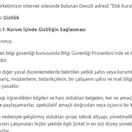
irketimizin internet sitesinde bulunan Denizli adresli “Etik Kuru
 Gizlilik
1: Kurum İçinde Gizliliğin Sağlanması
rımız;
an bilgi güvenliği konusunda Bilgi Güvenliği Prosedürü’nde ve il
dür.
 diğer yasal düzenlemelerde belirtilen yetkili şahıs veya kuruml
riç, müşterilerin, tedarikçilerin, bir çalışanın şahsi ve mali bilg
e yasaktır.
reği öğrendikleri bilgileri ve haiz oldukları belgeleri, her ne ama
le paylaşamazlar, spekülatif amaçlı doğrudan veya üçüncü bir k
 nedeniyle geliştirmiş oldukları proje, teknik altyapı, yönetmeli
zeri çalışmaları hiçbir şekilde ilgili Şirket’in en üst düzey yön
zlar.