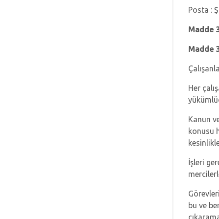
Posta : Ş
Madde 3:
Madde 3.
Çalışanla
Her çalış
yükümlü
Kanun ve
konusu ha
kesinlikl
İşleri ge
merciler
Görevleri
bu ve ben
çıkarama